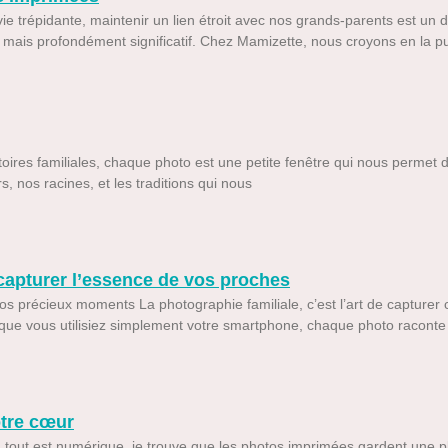
e trépidante, maintenir un lien étroit avec nos grands-parents est un dé
 mais profondément significatif. Chez Mamizette, nous croyons en la 
stoires familiales, chaque photo est une petite fenêtre qui nous permet d
, nos racines, et les traditions qui nous
 capturer l’essence de vos proches
os précieux moments La photographie familiale, c’est l’art de capturer 
 que vous utilisiez simplement votre smartphone, chaque photo raconte un
otre cœur
ù tout est numérique, je trouve que les photos imprimées gardent une p