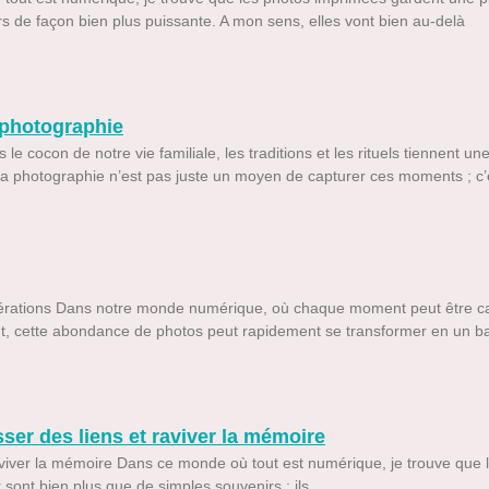
rs de façon bien plus puissante. A mon sens, elles vont bien au-delà
a photographie
e cocon de notre vie familiale, les traditions et les rituels tiennent un
, la photographie n’est pas juste un moyen de capturer ces moments ; c’
énérations Dans notre monde numérique, où chaque moment peut être cap
tant, cette abondance de photos peut rapidement se transformer en un b
ser des liens et raviver la mémoire
 raviver la mémoire Dans ce monde où tout est numérique, je trouve qu
sont bien plus que de simples souvenirs ; ils